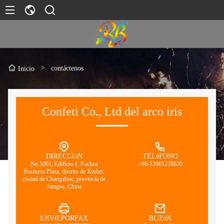
>
contáctenos
Inicio
Confeti Co., Ltd del arco iris
DIRECCIóN
TELéFONO
No.1001, Edificio 1, Fuchen
+86-13961228620
Business Plaza, distrito de Xinbei,
ciudad de Changzhou, provincia de
Jiangsu, China
ENVíEPORFAX
BUZóN