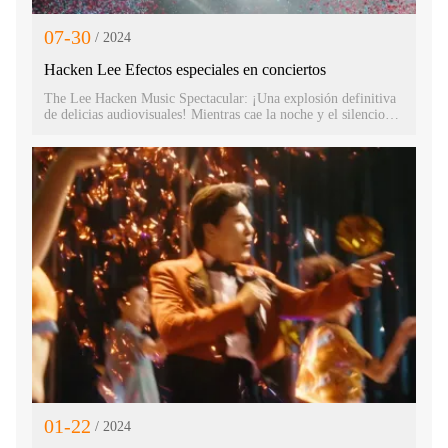
07-30
/ 2024
Hacken Lee Efectos especiales en conciertos
The Lee Hacken Music Spectacular: ¡Una explosión definitiva
de delicias audiovisuales! Mientras cae la noche y el silencio
desciende, Lee Hacken atraviesa la inmensidad con su icónica
voz metálica, llevándonos a un reino mágico de la música. Sus
melodías, parecidas a las estrellas más brillantes del profundo
cielo nocturno, guían a las almas perdidas hacia el puerto de
sus corazones.
01-22
/ 2024