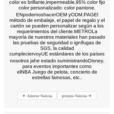
color es brillante
,
impermeable
,
95% color fijo
color personalizado: color pantone
.
EN
podemos
hacer
OEM
y
ODM
.
PAG
El
método de embalaje, el papel de regalo y el
cartón se pueden personalizar según
a los
requerimientos del cliente.
METRO
La
mayoría de nuestros materiales han pasado
las pruebas de seguridad o ignífugas de
SGS, la calidad
cumple
ciervo
y
UE
estándares de los países
nosotros ja
he estado suministrando
D
isney,
para eventos importantes como
el
NBA
Juego de pelota, concierto de
estrellas famosas, etc.
.
Anterior Noticias
próximo Noticias