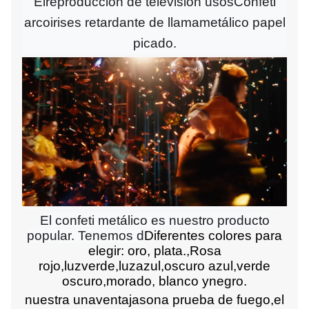
El
reproducción de televisión
usos
Confeti
arcoiris
es retardante de llama
metálico
papel
picado.
El confeti metálico es nuestro producto
popular. Tenemos d
Diferentes colores para
elegir: oro, plata.
,
Rosa
rojo,
luz
verde,
luz
azul,
oscuro
azul
,verde
oscuro,
morado, blanco
y
negro
.
nuestra una
ventaja
son
a prueba de fuego
,
el