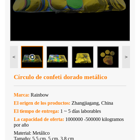
<
>
Círculo de confeti dorado metálico
Marca:
Rainbow
El origen de los productos:
Zhangjiagang, China
El tiempo de entrega:
1 ~ 5 días laborables
La capacidad de oferta:
1000000 -500000 kilogramos
por año
Material: Metálico
Tamaño: 5,5 cm, 5 cm, 3,8 cm