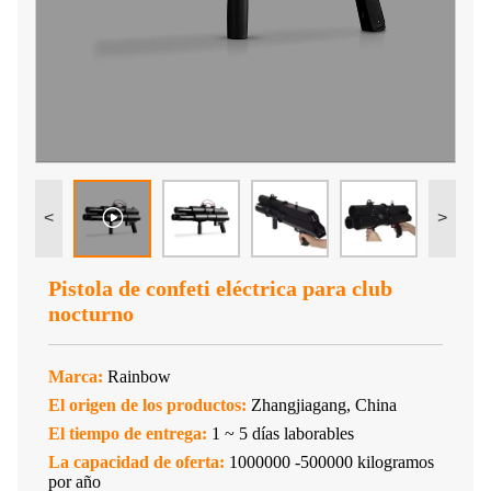
<
>
Pistola de confeti eléctrica para club
nocturno
Marca:
Rainbow
El origen de los productos:
Zhangjiagang, China
El tiempo de entrega:
1 ~ 5 días laborables
La capacidad de oferta:
1000000 -500000 kilogramos
por año