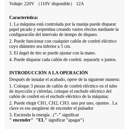
Voltaje: 220V （110V disponible） 12A
Característica
:
1. La máquina está controlada por la manija puede disparar
papel picado
y
serpentina
creando varios efectos mediante la
configuración del intervalo de tiempo de disparo.
2. Puede funcionar con cualquier cañón de confeti eléctrico
cuyo diámetro sea inferior a 5 cm.
3. El ángel de tiro se puede ajustar con la mano.
4. Puede disparar cada cañón de confeti.
separar
ly o juntos.
INTRODUCCIÓN A LA OPERACIÓN
Después de instalar el acabado, opere de la siguiente manera:
1. Coloque 3 piezas de cañón de confeti eléctrico en el tubo
de inyección y ciérrelas, coloque el enchufe eléctrico del
cañón de confeti en el enchufe eléctrico de la máquina;
2. Puede elegir CH1, CH2, CH3. uno por uno, o
juntos .
La
clave es
ese
asegúrese de encender el pulsador
3. Encienda la energía
. (
"
-
"
significar
"
encender
"
"
EL
"
significar
"
apagar"
)