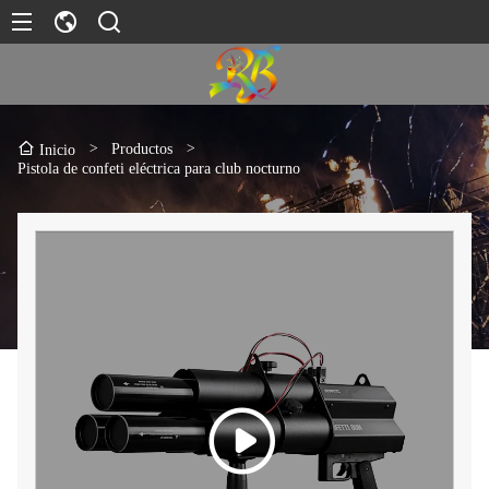
>
Productos
>
Inicio
Pistola de confeti eléctrica para club nocturno