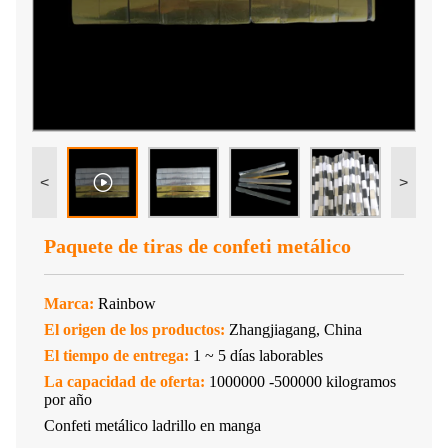
<
>
Paquete de tiras de confeti metálico
Marca:
Rainbow
El origen de los productos:
Zhangjiagang, China
El tiempo de entrega:
1 ~ 5 días laborables
La capacidad de oferta:
1000000 -500000 kilogramos
por año
Confeti metálico ladrillo en manga